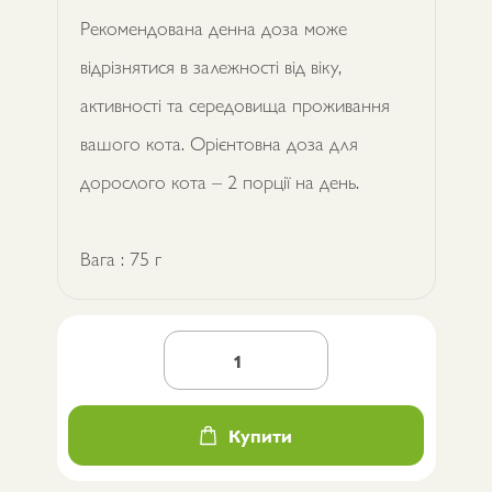
Рекомендована денна доза може
відрізнятися в залежності від віку,
активності та середовища проживання
вашого кота. Орієнтовна доза для
дорослого кота – 2 порції на день.
Вага : 75 г
Корм
вологий
"Суп
для
котів
Купити
Brit
Care
Soup