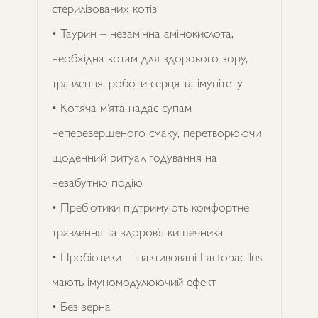
стерилізованих котів
• Таурин – незамінна амінокислота,
необхідна котам для здорового зору,
травлення, роботи серця та імунітету
• Котяча м’ята надає супам
неперевершеного смаку, перетворюючи
щоденний ритуал годування на
незабутню подію
• Пребіотики підтримують комфортне
травлення та здоров’я кишечника
• Пробіотики – інактивовані Lactobacillus
мають імуномодулюючий ефект
• Без зерна