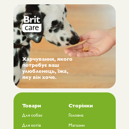
Харчування, якого
потребує ваш
улюбленець, їжа,
яку він хоче.
Товари
Сторінки
Для собак
Головна
Для котів
Магазин