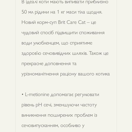
В ідеалі коти мають випивати приблизно
50 мл рідини на 1 кг маси тіла щодня.
Новий корм-суп Brit Care Cat – це
чудовий спосіб підвищити споживання
води улюбленцем, що сприятиме
здоров’ю сечовивідних шляхів. Також це
прекрасне доповнення та
урізноманітнення раціону вашого котика
• L-metionine допомагає регулювати
рівень pH сечі, зменшуючи частоту
виникнення поширених проблем із
сечовипусканням, особливо у