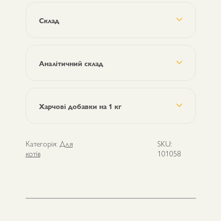
with
Tuna
з
Склад
тунцем",
75
г
кількість
Аналітичний склад
Харчові добавки на 1 кг
Категорія:
Для
SKU:
котів
101058