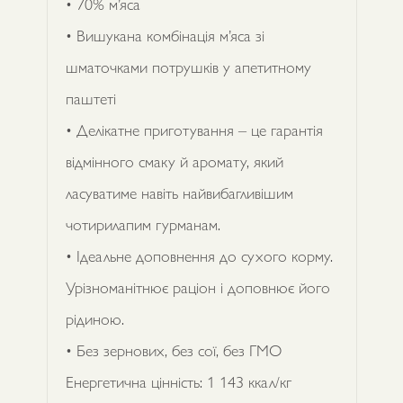
• 70% м’яса
• Вишукана комбінація м’яса зі
шматочками потрушків у апетитному
паштеті
• Делікатне приготування – це гарантія
відмінного смаку й аромату, який
ласуватиме навіть найвибагливішим
чотирилапим гурманам.
• Ідеальне доповнення до сухого корму.
Урізноманітнює раціон і доповнює його
рідиною.
• Без зернових, без сої, без ГМО
Енергетична цінність: 1 143 ккал/кг