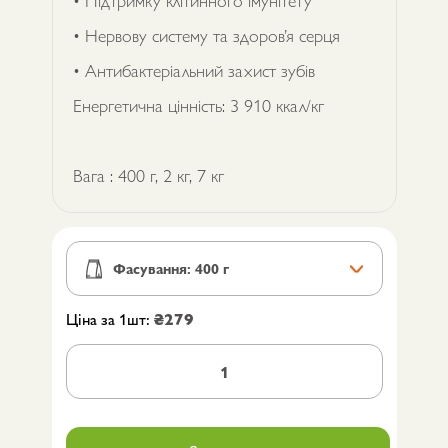
• Нервову систему та здоров’я серця
• Антибактеріальний захист зубів
Енергетична цінність: 3 910 ккал/кг
Вага : 400 г, 2 кг, 7 кг
Ціна за 1шт:
₴
279
Сухий
корм
для
йоркширських
тер'єрів
Brit