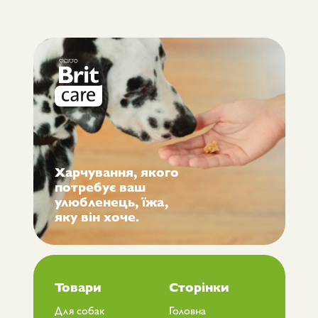
Харчування, якого
потребує ваш
улюбленець, їжа,
яку він хоче.
Товари
Сторінки
Для собак
Головна