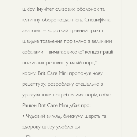
шкіру, імунітет слизових оболонок та
клітинну обороноздатність. Специфічна
анатомія – короткий травний тракт і
швидке травлення порівняно з великими
собаками – вимагає високої концентрації
поживних речовин у малій порції
корму. Brit Care Mini пропонує нову
рецептуру, розроблену спеціально з
урахуванням потреб малих порід собак.
Раціон Brit Care Mini дбає про:
• Чудовий вигляд, блискучу шерсть та
здорову шкіру улюбленця
• Підтримку клітинного імунітету