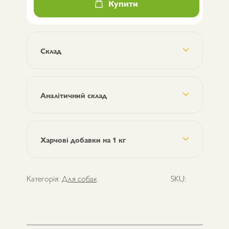
Купити
Care
Mini
GF
Yorkshire
кількість
Склад
Аналітичний склад
Харчові добавки на 1 кг
Категорія:
Для собак
SKU: