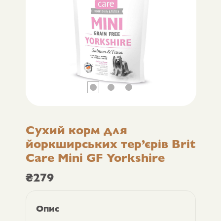
Сухий корм для
йоркширських тер’єрів Brit
Care Mini GF Yorkshire
₴
279
Опис