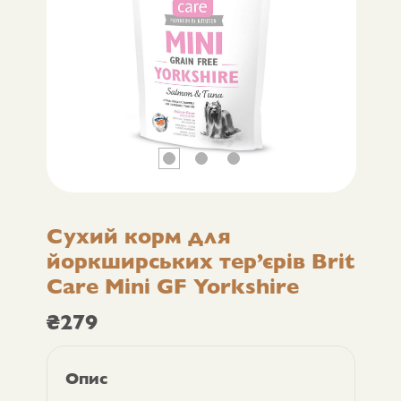
Сухий корм для
йоркширських тер’єрів Brit
Care Mini GF Yorkshire
₴
279
Опис