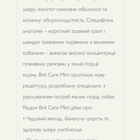
шкіру, імунітет слизових оболонок та
клітинну обороноздатність. Специфічна
анатомія – короткий травний тракт і
швидке травлення порівняно з великими
собаками – вимагає високої концентрації
поживних речовин у малій порції
корму. Brit Care Mini пропонує нову
рецептуру, розроблену спеціально з
урахуванням потреб малих порід собак.
Раціон Brit Care Mini дбає про:
• Чудовий вигляд, блискучу шерсть та
здорову шкіру улюбленця
• Підтримку клітинного імунітету