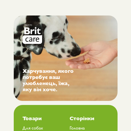
Харчування, якого
потребує ваш
улюбленець, їжа,
яку він хоче.
Товари
Сторінки
Для собак
Головна