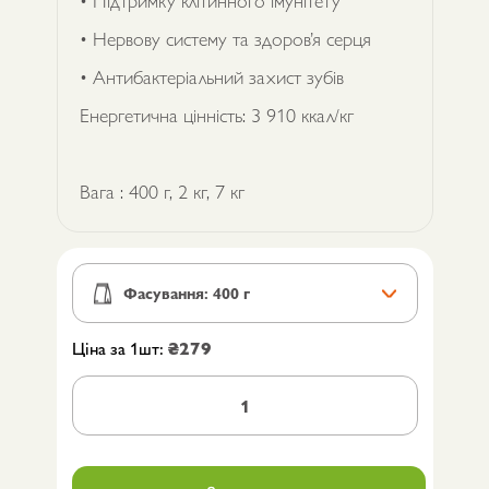
• Нервову систему та здоров’я серця
• Антибактеріальний захист зубів
Енергетична цінність: 3 910 ккал/кг
Вага : 400 г, 2 кг, 7 кг
Ціна за 1шт:
₴
279
Сухий
корм
для
йоркширських
тер'єрів
Brit