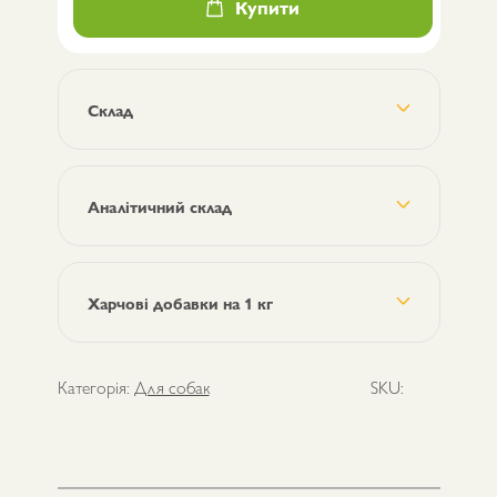
Купити
Care
Mini
GF
Yorkshire
кількість
Склад
Аналітичний склад
Харчові добавки на 1 кг
Категорія:
Для собак
SKU: